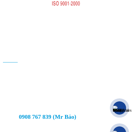
XEM BẢN ĐỒ
CÔNG TY TNHH YOW GAOL ELECTRICAL ENTERPRISES VIỆT
NAM
Địa Chỉ:
Khu phố 1, Phường Tân Định, Thị Xã Bến Cát, Bình Dương
MST
: 3700296365
Email
: yowgaolvn@gmail.com
Website
: www.yowgaol.com
Hãy gọi cho chúng tôi để được tư vấn
0908 767 839 (Mr Bảo)
Hotline:
THÔNG TIN - CHÍNH SÁCH