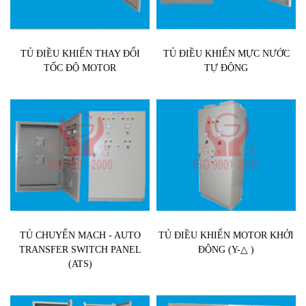
TỦ ĐIỀU KHIỂN THAY ĐỔI
TỦ ĐIỀU KHIỂN MỰC NƯỚC
TỐC ĐỘ MOTOR
TỰ ĐỘNG
TỦ CHUYỂN MẠCH - AUTO
TỦ ĐIỀU KHIỂN MOTOR KHỞI
TRANSFER SWITCH PANEL
ĐỘNG (Y-△ )
(ATS)